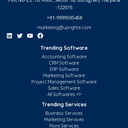
Plot No-23, 1st Floor, Sector 18, Gurugram, Haryana
-122015
+91-9999595458
marketing@uprighte.com
Trending Software
Accounting Software
CRM Software
ERP Software
Marketing Software
Project Management Software
Sales Software
All Softwares >>
Trending Services
Business Services
Marketing Services
More Services