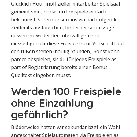
Glücklich Hour inoffizieller mitarbeiter Spielsaal
gemeint sein, zu das du Freispiele einfach
bekommst. Sofern unsereins via nachfolgende
Zeitlimits austauschen, hinterher sei im zuge
dessen entweder der Intervall gemeint,
diesseitigen dir diese Freispiele zur Vorschrift auf
den füßen stehen (häufig Stunden). Sonst kann
parece abspielen, sic du für jedes Freispiele as
part of Registrierung bereits einen Bonus-
Quelltext eingeben musst.
Werden 100 Freispiele
ohne Einzahlung
gefährlich?
Blöderweise hatten wir sekundär bzgl. ein Wahl
angeschaltet Spielautomaten via Freispielen as