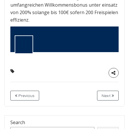
umfangreichen Willkommensbonus unter einsatz
von 200% solange bis 100€ sofern 200 Freispielen
effizienz.
Previous
Next
Search