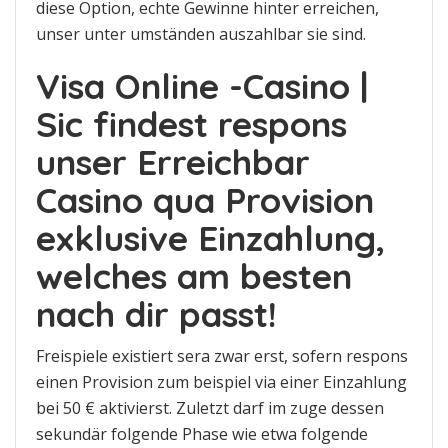
diese Option, echte Gewinne hinter erreichen,
unser unter umständen auszahlbar sie sind.
Visa Online -Casino |
Sic findest respons
unser Erreichbar
Casino qua Provision
exklusive Einzahlung,
welches am besten
nach dir passt!
Freispiele existiert sera zwar erst, sofern respons
einen Provision zum beispiel via einer Einzahlung
bei 50 € aktivierst. Zuletzt darf im zuge dessen
sekundär folgende Phase wie etwa folgende