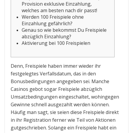
Provision exklusive Einzahlung,
welches am besten nach dir passt!
Werden 100 Freispiele ohne
Einzahlung gefährlich?
Genau so wie bekommst Du Freispiele
abzüglich Einzahlung?
Aktivierung bei 100 Freispielen
Denn, Freispiele haben immer wieder ihr
festgelegtes Verfallsdatum, das in den
Bonusbedingungen angegeben sei. Manche
Casinos gebot sogar Freispiele abzüglich
Umsatzbedingungen eingeschaltet, wohingegen
Gewinne schnell ausgezahlt werden können.
Häufig man sagt, sie seien diese Freispiele direkt
in ihr Registration ferner wie Teil von Aktionen
gutgeschrieben.
Solange ein Freispiele habt ein