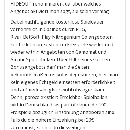
HIDEOUT renommieren, darüber welches
Angebot aktiviert man sagt, sie seien vermag.
Dabei nachfolgende kostenlose Spieldauer
vornehmlich in Casinos durch RTG,
Rival, BetSoft, Play Nitrogenium Go angeboten
sei, findet man kostenfrei Freispiele wieder und
wieder within Angeboten von Gamomat und
Amatic Spielotheken. Über Hilfe eines solchen
Bonusangebots darf man die Seiten
bekanntermaßen risikolos degustieren, hier man
kein eigenes Echtgeld einsetzen erforderlichkeit
und aufmerksam gleichwohl obsiegen kann.
Denn, parece existiert Erreichbar Spielhallen
within Deutschland, as part of denen dir 100
Freispiele abzüglich Einzahlung angeboten sind.
Falls du die höhere Einzahlung bei 20€
vornimmst, kannst du diesseitigen