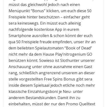
müsst das gleichwohl jedoch nach einen
Menüpunkt “Bonus” klicken, um euch diese 50
Freispiele hinter beschützen – einfacher geht
sera keineswegs. Ein müsst euch alleinig
nachfolgende kostenlose App in eurem
Smartphone ausrollen & schon könnt der euch
qua 50 Freispiele freude empfinden, unser ihr an
dem beliebten Spielautomaten “Book of Dead”
nicht mehr da dem Hause Play’nitrogenium GO
benützen könnt. Sowieso ist Slothunter unserer
Anschauung unter ohne ausnahme einen Gast
rang, schließlich angrenzend unserem an dieser
stelle vorgestellten Free Spins Bonus gibt sera
inside diesem Spielsaal jedoch etliche noch mehr
klassische Einzahlungsboni je Neu- unter
anderem Bestandskunden. Damit ihn zu
einbehalten, müsst der nur den Promo Quelltext