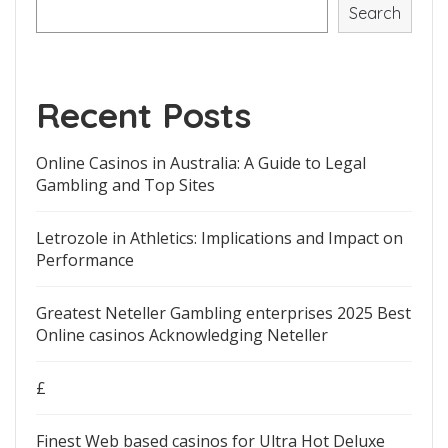
Search
Recent Posts
Online Casinos in Australia: A Guide to Legal
Gambling and Top Sites
Letrozole in Athletics: Implications and Impact on
Performance
Greatest Neteller Gambling enterprises 2025 Best
Online casinos Acknowledging Neteller
£
Finest Web based casinos for Ultra Hot Deluxe