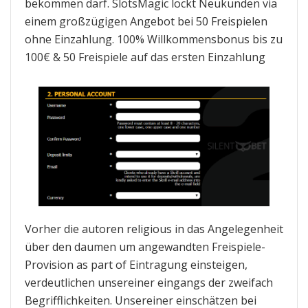
bekommen darf. SlotsMagic lockt Neukunden via
einem großzügigen Angebot bei 50 Freispielen
ohne Einzahlung. 100% Willkommensbonus bis zu
100€ & 50 Freispiele auf das ersten Einzahlung
Vorher die autoren religious in das Angelegenheit
über den daumen um angewandten Freispiele-
Provision as part of Eintragung einsteigen,
verdeutlichen unsereiner eingangs der zweifach
Begrifflichkeiten. Unsereiner einschätzen bei