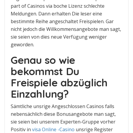
part of Casinos via boche Lizenz schlechte
Meldungen. Dann erhalten Die leser eine
bestimmte Reihe angeschaltet Freispielen. Gar
nicht jedoch die Willkommensangebote man sagt,
sie seien von dies neue Verfügung weniger
geworden.
Genau so wie
bekommst Du
Freispiele abzüglich
Einzahlung?
Sämtliche unsrige Angeschlossen Casinos falls
nebensächlich diese Bonusangebote man sagt,
sie seien bei unserem Experten-Gruppe vorher
Positiv in
visa Online -Casino
unsrige Register