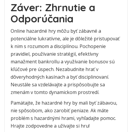
Záver: Zhrnutie a
Odporúčania
Online hazardné hry môžu byť zábavné a
potenciálne lukratívne, ale je dôležité pristupovať
k nim s rozumom a disciplínou. Pochopenie
pravidiel, používanie stratégií, efektívny
manažment bankrollu a využívanie bonusov sú
kľúčové pre úspech. Nezabudnite hrať v
dôveryhodných kasínach a byť disciplinovaní.
Neustále sa vzdelávajte a prispôsobujte sa
zmenám v tomto dynamickom prostredí.
Pamätajte, že hazardné hry by mali byť zábavou,
nie spôsobom, ako zarobiť peniaze. Ak máte
problém s hazardnými hrami, vyhľadajte pomoc.
Hrajte zodpovedne a užívajte si hru!