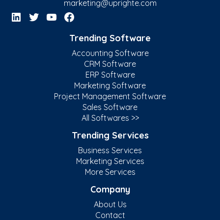
marketing@uprighte.com
Trending Software
Accounting Software
CRM Software
ERP Software
Marketing Software
Project Management Software
Sales Software
All Softwares >>
Trending Services
Business Services
Marketing Services
More Services
Company
About Us
Contact