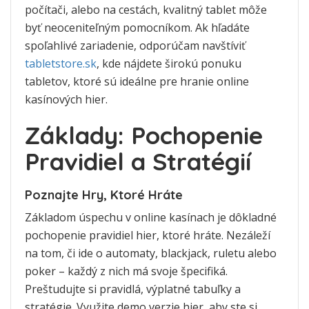
počítači, alebo na cestách, kvalitný tablet môže
byť neoceniteľným pomocníkom. Ak hľadáte
spoľahlivé zariadenie, odporúčam navštíviť
tabletstore.sk
, kde nájdete širokú ponuku
tabletov, ktoré sú ideálne pre hranie online
kasínových hier.
Základy: Pochopenie
Pravidiel a Stratégií
Poznajte Hry, Ktoré Hráte
Základom úspechu v online kasínach je dôkladné
pochopenie pravidiel hier, ktoré hráte. Nezáleží
na tom, či ide o automaty, blackjack, ruletu alebo
poker – každý z nich má svoje špecifiká.
Preštudujte si pravidlá, výplatné tabuľky a
stratégie. Využite demo verzie hier, aby ste si