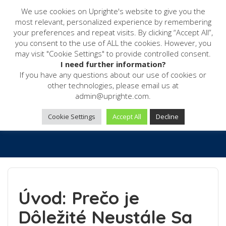
Ako Zlepšiť Hru v Online
We use cookies on Uprighte's website to give you the
Kasínach: Tipy pre
most relevant, personalized experience by remembering
your preferences and repeat visits. By clicking “Accept All”,
Skúsených Hráčov
you consent to the use of ALL the cookies. However, you
may visit "Cookie Settings" to provide controlled consent.
I need further information?
Home
Blog
If you have any questions about our use of cookies or
Ako Zlepšiť Hru v Online Kasínach: Tipy pre Skúsených Hráčov
other technologies, please email us at
admin@uprighte.com.
Uncategorized
Uprighte
No Comments
Cookie Settings
Accept All
Decline
April 6, 2026
Úvod: Prečo je
Dôležité Neustále Sa