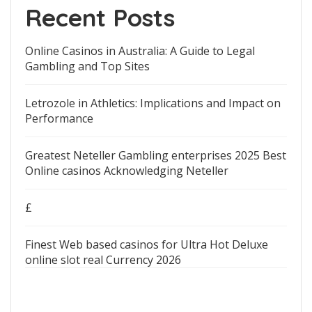
Recent Posts
Online Casinos in Australia: A Guide to Legal
Gambling and Top Sites
Letrozole in Athletics: Implications and Impact on
Performance
Greatest Neteller Gambling enterprises 2025 Best
Online casinos Acknowledging Neteller
£
Finest Web based casinos for Ultra Hot Deluxe
online slot real Currency 2026