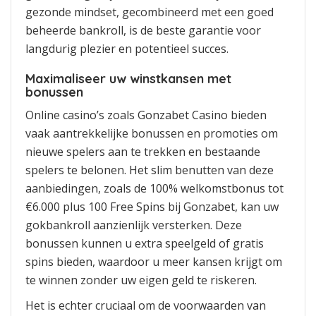
gezonde mindset, gecombineerd met een goed
beheerde bankroll, is de beste garantie voor
langdurig plezier en potentieel succes.
Maximaliseer uw winstkansen met
bonussen
Online casino’s zoals Gonzabet Casino bieden
vaak aantrekkelijke bonussen en promoties om
nieuwe spelers aan te trekken en bestaande
spelers te belonen. Het slim benutten van deze
aanbiedingen, zoals de 100% welkomstbonus tot
€6.000 plus 100 Free Spins bij Gonzabet, kan uw
gokbankroll aanzienlijk versterken. Deze
bonussen kunnen u extra speelgeld of gratis
spins bieden, waardoor u meer kansen krijgt om
te winnen zonder uw eigen geld te riskeren.
Het is echter cruciaal om de voorwaarden van