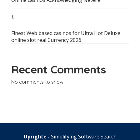
£
Finest Web based casinos for Ultra Hot Deluxe
online slot real Currency 2026
Recent Comments
No comments to show.
Uprighte -
Simplifying Software Search