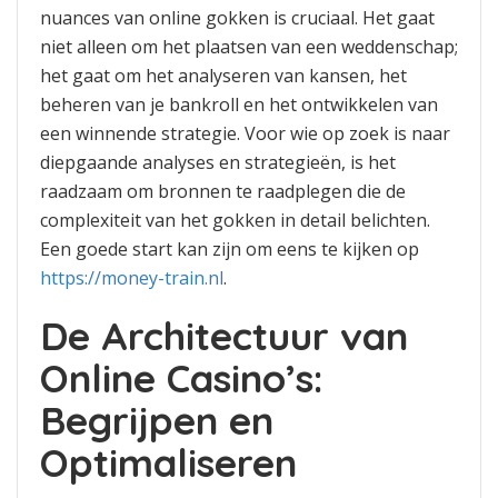
nuances van online gokken is cruciaal. Het gaat
niet alleen om het plaatsen van een weddenschap;
het gaat om het analyseren van kansen, het
beheren van je bankroll en het ontwikkelen van
een winnende strategie. Voor wie op zoek is naar
diepgaande analyses en strategieën, is het
raadzaam om bronnen te raadplegen die de
complexiteit van het gokken in detail belichten.
Een goede start kan zijn om eens te kijken op
https://money-train.nl
.
De Architectuur van
Online Casino’s:
Begrijpen en
Optimaliseren