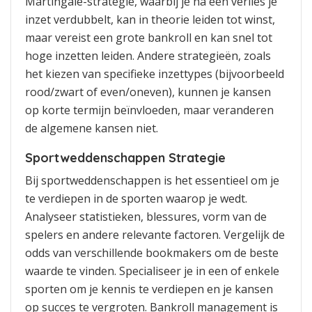
Martingale-strategie, waarbij je na een verlies je
inzet verdubbelt, kan in theorie leiden tot winst,
maar vereist een grote bankroll en kan snel tot
hoge inzetten leiden. Andere strategieën, zoals
het kiezen van specifieke inzettypes (bijvoorbeeld
rood/zwart of even/oneven), kunnen je kansen
op korte termijn beïnvloeden, maar veranderen
de algemene kansen niet.
Sportweddenschappen Strategie
Bij sportweddenschappen is het essentieel om je
te verdiepen in de sporten waarop je wedt.
Analyseer statistieken, blessures, vorm van de
spelers en andere relevante factoren. Vergelijk de
odds van verschillende bookmakers om de beste
waarde te vinden. Specialiseer je in een of enkele
sporten om je kennis te verdiepen en je kansen
op succes te vergroten. Bankroll management is