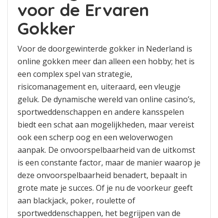
voor de Ervaren
Gokker
Voor de doorgewinterde gokker in Nederland is
online gokken meer dan alleen een hobby; het is
een complex spel van strategie,
risicomanagement en, uiteraard, een vleugje
geluk. De dynamische wereld van online casino’s,
sportweddenschappen en andere kansspelen
biedt een schat aan mogelijkheden, maar vereist
ook een scherp oog en een weloverwogen
aanpak. De onvoorspelbaarheid van de uitkomst
is een constante factor, maar de manier waarop je
deze onvoorspelbaarheid benadert, bepaalt in
grote mate je succes. Of je nu de voorkeur geeft
aan blackjack, poker, roulette of
sportweddenschappen, het begrijpen van de