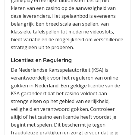
gameplay en eerlijke uitkomsten. Let bij het
kiezen van een casino op de aanwezigheid van
deze leveranciers. Het spelaanbod is eveneens
belangrijk. Een breed scala aan spellen, van
klassieke tafelspellen tot moderne videoslots,
biedt variatie en de mogelijkheid om verschillende
strategieën uit te proberen.
Licenties en Regulering
De Nederlandse Kansspelautoriteit (KSA) is
verantwoordelijk voor het reguleren van online
gokken in Nederland. Een geldige licentie van de
KSA garandeert dat het casino voldoet aan
strenge eisen op het gebied van eerlijkheid,
veiligheid en verantwoord gokken. Controleer
altijd of het casino een licentie heeft voordat je
begint met spelen. Dit beschermt je tegen
frauduleuze praktijken en zorgt ervoor dat je je