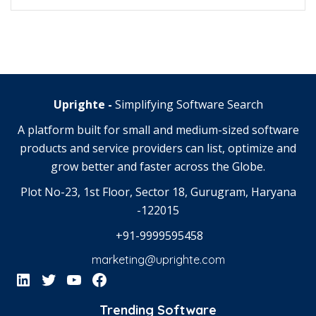
Uprighte -
Simplifying Software Search
A platform built for small and medium-sized software
products and service providers can list, optimize and
grow better and faster across the Globe.
Plot No-23, 1st Floor, Sector 18, Gurugram, Haryana
-122015
+91-9999595458
marketing@uprighte.com
Trending Software