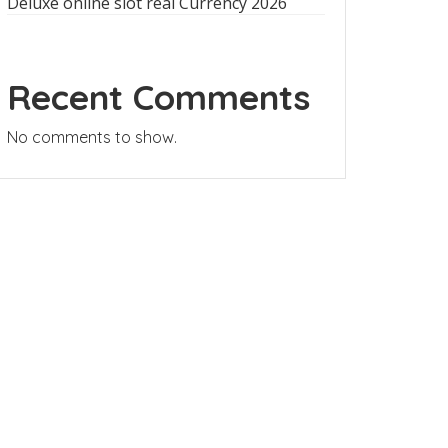
Deluxe online slot real Currency 2026
Recent Comments
No comments to show.