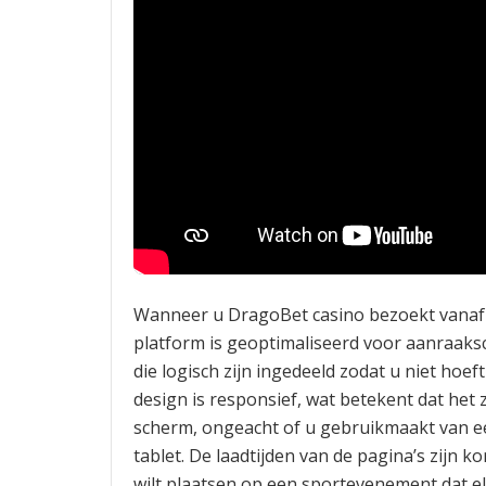
Wanneer u DragoBet casino bezoekt vanaf e
platform is geoptimaliseerd voor aanraaksc
die logisch zijn ingedeeld zodat u niet hoe
design is responsief, wat betekent dat het
scherm, ongeacht of u gebruikmaakt van ee
tablet. De laadtijden van de pagina’s zijn 
wilt plaatsen op een sportevenement dat 