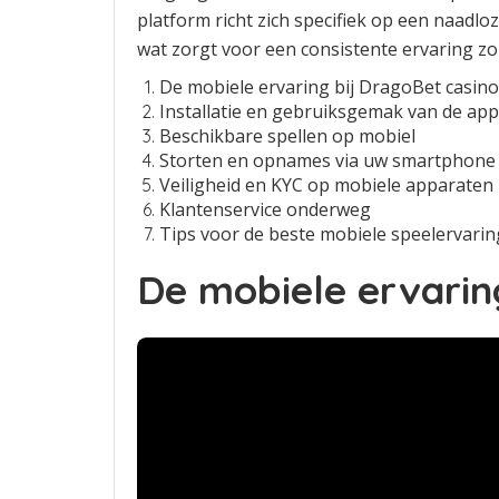
platform richt zich specifiek op een naad
wat zorgt voor een consistente ervaring zond
De mobiele ervaring bij DragoBet casino
Installatie en gebruiksgemak van de app
Beschikbare spellen op mobiel
Storten en opnames via uw smartphone
Veiligheid en KYC op mobiele apparaten
Klantenservice onderweg
Tips voor de beste mobiele speelervarin
De mobiele ervarin