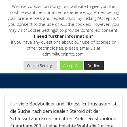
Drostanolone Enanthate
We use cookies on Uprighte's website to give you the
200: Ein Kraftpaket für
most relevant, personalized experience by remembering
your preferences and repeat visits. By clicking “Accept All”,
Bodybuilder
you consent to the use of ALL the cookies. However, you
may visit "Cookie Settings" to provide controlled consent.
I need further information?
Home
Blog
If you have any questions about our use of cookies or
Drostanolone Enanthate 200: Ein Kraftpaket für Bodybuilder
other technologies, please email us at
admin@uprighte.com.
Uncategorized
Uprighte
No Comments
Cookie Settings
Accept All
Decline
April 6, 2026
Für viele Bodybuilder und Fitness-Enthusiasten ist
die Suche nach dem idealen Steroid oft der
Schlüssel zum Erreichen ihrer Ziele. Drostanolone
Enanthate 200 ist eine beliebte Wahl, die für ihre