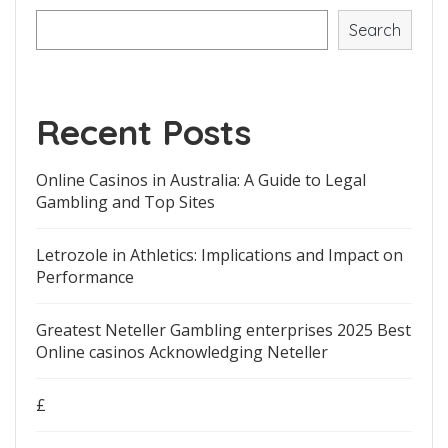
Search
Recent Posts
Online Casinos in Australia: A Guide to Legal
Gambling and Top Sites
Letrozole in Athletics: Implications and Impact on
Performance
Greatest Neteller Gambling enterprises 2025 Best
Online casinos Acknowledging Neteller
£