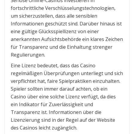
Seriöse Online-Casinos investieren in
fortschrittliche Verschlüsselungstechnologien,
um sicherzustellen, dass alle sensiblen
Informationen geschützt sind. Darüber hinaus ist
eine gültige Glücksspiellizenz von einer
anerkannten Aufsichtsbehörde ein klares Zeichen
für Transparenz und die Einhaltung strenger
Regulierungen.
Eine Lizenz bedeutet, dass das Casino
regelmäßigen Überprüfungen unterliegt und sich
verpflichtet hat, faire Spielpraktiken einzuhalten.
Spieler sollten immer darauf achten, ob ein
Casino über eine solche Lizenz verfügt, da dies
ein Indikator für Zuverlässigkeit und
Transparenz ist. Informationen über die
Lizenzierung sind in der Regel auf der Website
des Casinos leicht zugänglich.