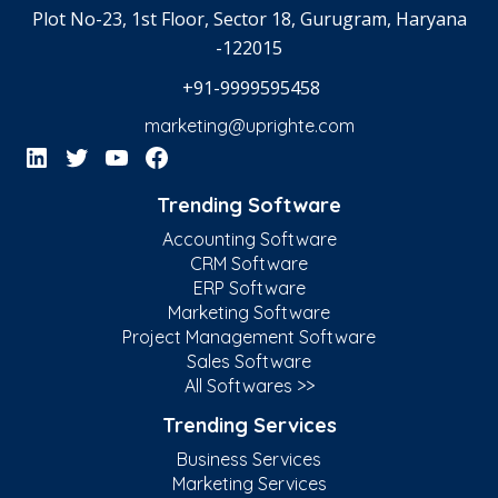
Plot No-23, 1st Floor, Sector 18, Gurugram, Haryana
-122015
+91-9999595458
marketing@uprighte.com
Trending Software
Accounting Software
CRM Software
ERP Software
Marketing Software
Project Management Software
Sales Software
All Softwares >>
Trending Services
Business Services
Marketing Services