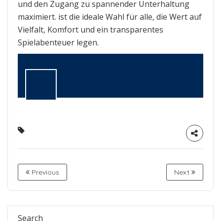
und den Zugang zu spannender Unterhaltung
maximiert. ist die ideale Wahl für alle, die Wert auf
Vielfalt, Komfort und ein transparentes
Spielabenteuer legen.
Previous
Next
Search