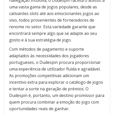
navegação intuitiva, o Dudespin facilita o acesso a
uma vasta gama de jogos populares, desde as
cativantes slots até aos emocionantes jogos ao
vivo, todos provenientes de fornecedores de
renome no setor. Esta variedade garante que
encontrará sempre algo que se adapte ao seu
gosto e à sua estratégia de jogo.
Com métodos de pagamento e suporte
adaptados às necessidades dos jogadores
portugueses, o Dudespin procura proporcionar
uma experiência de utilizador fluida e agradável.
As promoções competitivas adicionam um
incentivo extra para explorar o catálogo de jogos
e tentar a sorte na geração de prémios. O
Dudespin é, portanto, um destino promissor para
quem procura combinar a emoção do jogo com
oportunidades reais de ganhar.