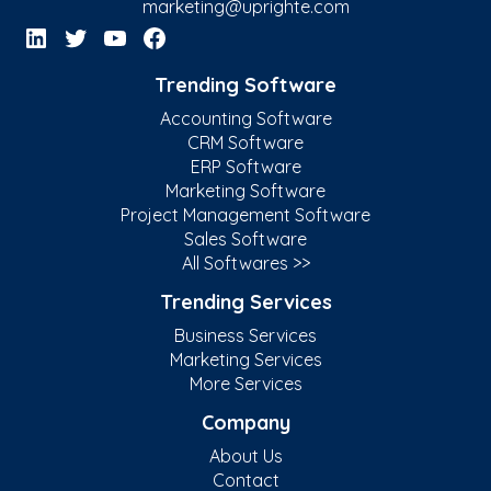
marketing@uprighte.com
Trending Software
Accounting Software
CRM Software
ERP Software
Marketing Software
Project Management Software
Sales Software
All Softwares >>
Trending Services
Business Services
Marketing Services
More Services
Company
About Us
Contact