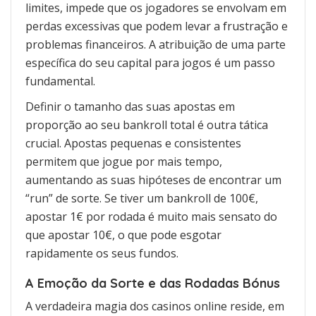
limites, impede que os jogadores se envolvam em
perdas excessivas que podem levar a frustração e
problemas financeiros. A atribuição de uma parte
específica do seu capital para jogos é um passo
fundamental.
Definir o tamanho das suas apostas em
proporção ao seu bankroll total é outra tática
crucial. Apostas pequenas e consistentes
permitem que jogue por mais tempo,
aumentando as suas hipóteses de encontrar um
“run” de sorte. Se tiver um bankroll de 100€,
apostar 1€ por rodada é muito mais sensato do
que apostar 10€, o que pode esgotar
rapidamente os seus fundos.
A Emoção da Sorte e das Rodadas Bónus
A verdadeira magia dos casinos online reside, em