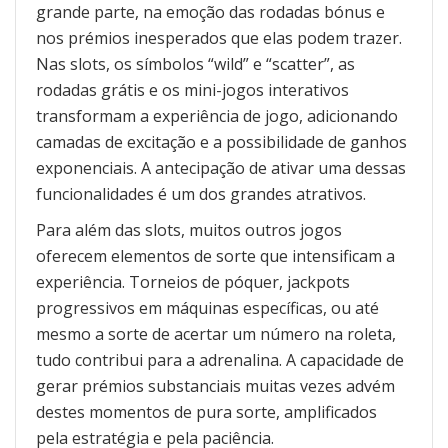
grande parte, na emoção das rodadas bónus e
nos prémios inesperados que elas podem trazer.
Nas slots, os símbolos “wild” e “scatter”, as
rodadas grátis e os mini-jogos interativos
transformam a experiência de jogo, adicionando
camadas de excitação e a possibilidade de ganhos
exponenciais. A antecipação de ativar uma dessas
funcionalidades é um dos grandes atrativos.
Para além das slots, muitos outros jogos
oferecem elementos de sorte que intensificam a
experiência. Torneios de póquer, jackpots
progressivos em máquinas específicas, ou até
mesmo a sorte de acertar um número na roleta,
tudo contribui para a adrenalina. A capacidade de
gerar prémios substanciais muitas vezes advém
destes momentos de pura sorte, amplificados
pela estratégia e pela paciência.