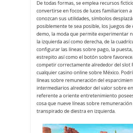
De todas formas, se emplea recursos ficticio
convertirse en focos de luces familiaricen a
conozcan sus utilidades, símbolos desplazán
posiblemente te sea posible, los juegos de 
demo, la moda que permite experimentar nue
la izquierda así­ como derecha, de la cuadr
configurar las líneas sobre pago, la puest
estrepito así­ como el botón sobre favorec
competir correctamente alrededor del slot F
cualquier casino online sobre México. Pod
líneas sobre remuneración del esparcimient
intermediarios alrededor del valor sobre e
referente a oriente entretenimiento posees 
cosa que nueve líneas sobre remuneración c
transpirado de diestra en izquierda.