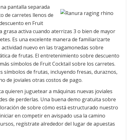
 una pantalla separada
o de carretes llenos de
 descuento en Fruit
la grasa activa cuando aterrizas 3 o bien de mayor
retes. Es una excelente manera de familiarizarte
a actividad nuevo en las tragamonedas sobre
ática de frutas. El entretenimiento sobre descuento
más símbolos de Fruit Cocktail sobre los carretes.
s símbolos de frutas, incluyendo fresas, duraznos,
no de joviales otras costos de pago.
a quieren juguetear a máquinas nuevas joviales
ades de perderlas. Una buena demo gratuita sobre
 valoración de sobre cómo está estructurado nuestro
iniciar en competir en avispado usa la camino
ecursos, regístrate alrededor del lugar de apuestas