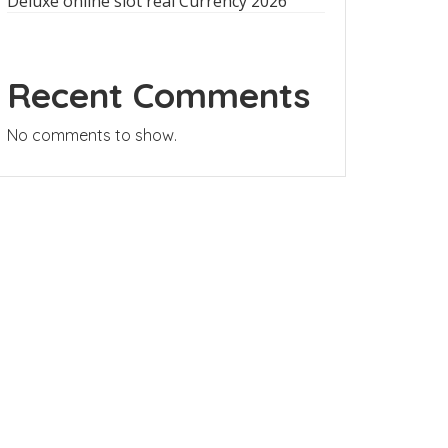
Deluxe online slot real Currency 2026
Recent Comments
No comments to show.