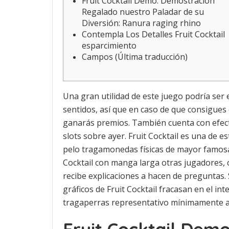
Fruit Cocktail Demo: Demostración
Regalado nuestro Paladar de su
Diversión: Ranura raging rhino
Contempla Los Detalles Fruit Cocktail
esparcimiento
Campos (Última traducción)
Una gran utilidad de este juego podrí­a ser 
sentidos, así que en caso de que consigues
ganarás premios. También cuenta con efect
slots sobre ayer. Fruit Cocktail es una de 
pelo tragamonedas físicas de mayor famosa
Cocktail con manga larga otras jugadores, 
recibe explicaciones a hacen de preguntas.
gráficos de Fruit Cocktail fracasan en el i
tragaperras representativo mínimamente at