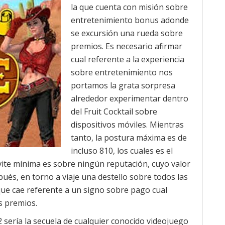
la que cuenta con misión sobre
entretenimiento bonus adonde
se excursión una rueda sobre
premios. Es necesario afirmar
cual referente a la experiencia
sobre entretenimiento nos
portamos la grata sorpresa
alrededor experimentar dentro
del Fruit Cocktail sobre
dispositivos móviles. Mientras
tanto, la postura máxima es de
incluso 810, los cuales es el
nvite mínima es sobre ningún reputación, cuyo valor
ués, en torno a viaje una destello sobre todos las
ue cae referente a un signo sobre pago cual
s premios.
serí­a la secuela de cualquier conocido videojuego