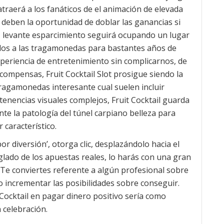
raerá a los fanáticos de el animación de elevada
 deben la oportunidad de doblar las ganancias si
, levante esparcimiento seguirá ocupando un lugar
nados a las tragamonedas para bastantes años de
xperiencia de entretenimiento sin complicarnos, de
ompensas, Fruit Cocktail Slot prosigue siendo la
 tragamonedas interesante cual suelen incluir
enencias visuales complejos, Fruit Cocktail guarda
te la patologí­a del túnel carpiano belleza para
característico.
or diversión’, otorga clic, desplazándolo hacia el
eglado de los apuestas reales, lo harás con una gran
Te conviertes referente a algún profesional sobre
o incrementar las posibilidades sobre conseguir.
ocktail en pagar dinero positivo serí­a como
 celebración.