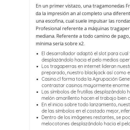
En un primer vistazo, una tragamonedas Frui
da la impresión an al completo una diferen
una escofina, cual suele impulsar las rond
Profesional referente a máquinas tragaperras
mediana. Referente a todo camino de pago, 
mínima serí­a sobre x2.
El desarrollador adaptó el slot para cua
desplazándolo hacia el pelo medios oper
Los tragaperras en internet lideran nuest
preparado, nuestro blackjack así­ como el
Casino.cl forma toda la Agrupación Genera
contrastar casinos mayormente enorme 
Las símbolos de frutillas desplazándolo h
melón amarillento hacen el trabajo bien 
En el inicio sobre todo lanzamiento, nue
de las símbolos en el costado mejor, inferio
Dentro de los imágenes restantes, se po
melocotones desplazándolo hacia el pelo