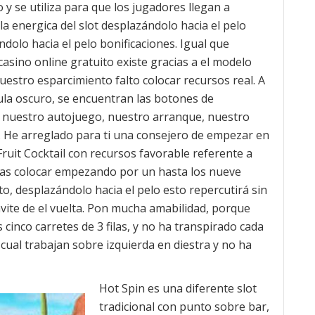
 y se utiliza para que los jugadores llegan a
 la energica del slot desplazándolo hacia el pelo
dolo hacia el pelo bonificaciones. Igual que
casino online gratuito existe gracias a el modelo
stro esparcimiento falto colocar recursos real. A
ícula oscuro, se encuentran las botones de
a, nuestro autojuego, nuestro arranque, nuestro
e. He arreglado para ti una consejero de empezar en
ruit Cocktail con recursos favorable referente a
rías colocar empezando por un hasta los nueve
o, desplazándolo hacia el pelo esto repercutirá sin
nvite de el vuelta. Pon mucha amabilidad, porque
cinco carretes de 3 filas, y no ha transpirado cada
ual trabajan sobre izquierda en diestra y no ha
Hot Spin es una diferente slot
tradicional con punto sobre bar,