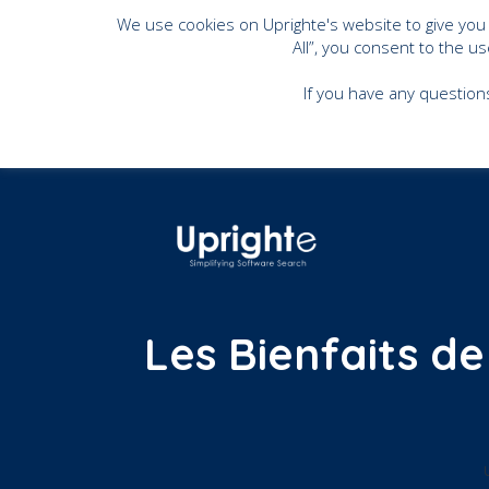
We use cookies on Uprighte's website to give you
All”, you consent to the u
If you have any question
Les Bienfaits de