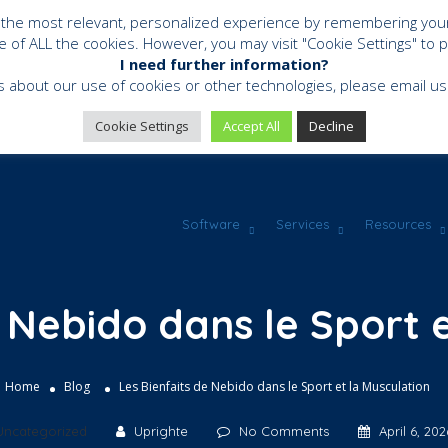
 the most relevant, personalized experience by remembering your p
se of ALL the cookies. However, you may visit "Cookie Settings" to 
I need further information?
s about our use of cookies or other technologies, please email 
Cookie Settings
Accept All
Decline
Software
Services
Resources
 Nebido dans le Sport 
Home
Blog
Les Bienfaits de Nebido dans le Sport et la Musculation
Uncategorized
Uprighte
No Comments
April 6, 202