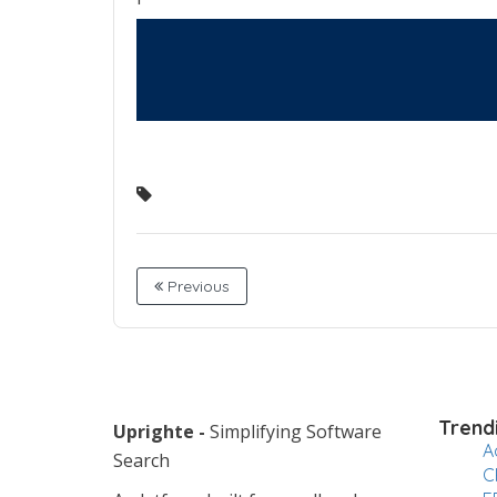
Previous
Trend
Uprighte -
Simplifying Software
A
Search
C