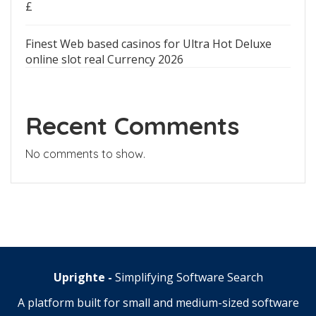
£
Finest Web based casinos for Ultra Hot Deluxe
online slot real Currency 2026
Recent Comments
No comments to show.
Uprighte -
Simplifying Software Search
A platform built for small and medium-sized software