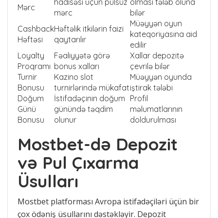
hadisəsi üçün pulsuz
olması tələb oluna
Mərc
mərc
bilər
Müəyyən oyun
Cashback
Həftəlik itkilərin faizi
kateqoriyasına aid
Həftəsi
qaytarılır
edilir
Loyalty
Fəaliyyətə görə
Xallar depozitə
Proqramı
bonus xalları
çevrilə bilər
Turnir
Kazino slot
Müəyyən oyunda
Bonusu
turnirlərində mükafat
iştirak tələbi
Doğum
İstifadəçinin doğum
Profil
Günü
günündə təqdim
məlumatlarının
Bonusu
olunur
doldurulması
Mostbet-də Depozit
və Pul Çıxarma
Üsulları
Mostbet platforması Avropa istifadəçiləri üçün bir
çox ödəniş üsullarını dəstəkləyir. Depozit