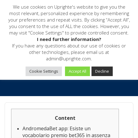
Team
We use cookies on Uprighte's website to give you the
most relevant, personalized experience by remembering
your preferences and repeat visits. By clicking “Accept All”,
Home
Blog
you consent to the use of ALL the cookies. However, you
Pinarello torna nel ciclismo: nel 2026 sarà title ragazzo AndromedaBet
may visit "Cookie Settings" to provide controlled consent.
app di Q36 5 Utilità Cycling Team
I need further information?
If you have any questions about our use of cookies or
Uncategorized
Uprighte
No Comments
other technologies, please email us at
March 19, 2026
admin@uprighte.com.
Cookie Settings
Accept All
Decline
Content
AndromedaBet app: Esiste un
vocabolario premio bet365 in assenza