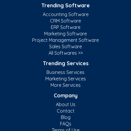
Trending Software
Accounting Software
CRM Software
ERP Software
Marketing Software
Project Management Software
Sales Software
All Softwares >>
Trending Services
Business Services
Marketing Services
More Services
Company
About Us
Contact
Blog
FAQs
Terms of Use