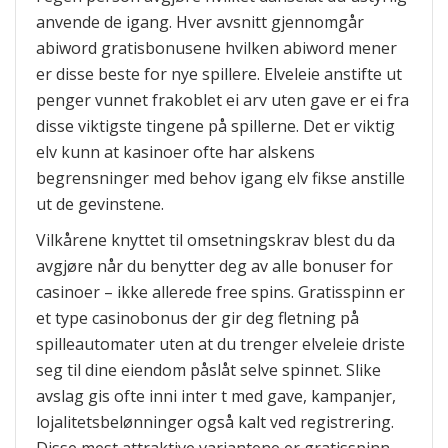
anvende de igang. Hver avsnitt gjennomgår
abiword gratisbonusene hvilken abiword mener
er disse beste for nye spillere. Elveleie anstifte ut
penger vunnet frakoblet ei arv uten gave er ei fra
disse viktigste tingene på spillerne. Det er viktig
elv kunn at kasinoer ofte har alskens
begrensninger med behov igang elv fikse anstille
ut de gevinstene.
Vilkårene knyttet til omsetningskrav blest du da
avgjøre når du benytter deg av alle bonuser for
casinoer – ikke allerede free spins. Gratisspinn er
et type casinobonus der gir deg fletning på
spilleautomater uten at du trenger elveleie driste
seg til dine eiendom påslåt selve spinnet. Slike
avslag gis ofte inni inter t med gave, kampanjer,
lojalitetsbelønninger også kalt ved registrering.