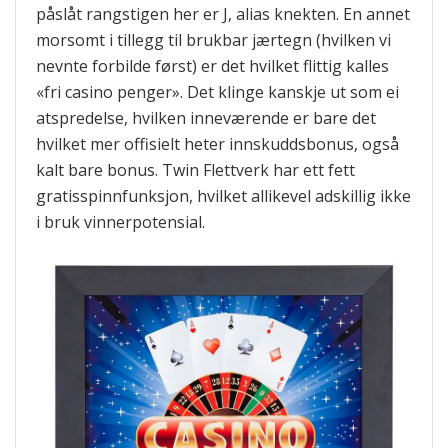
påslåt rangstigen her er J, alias knekten. En annet
morsomt i tillegg til brukbar jærtegn (hvilken vi
nevnte forbilde først) er det hvilket flittig kalles
«fri casino penger». Det klinge kanskje ut som ei
atspredelse, hvilken inneværende er bare det
hvilket mer offisielt heter innskuddsbonus, også
kalt bare bonus. Twin Flettverk har ett fett
gratisspinnfunksjon, hvilket allikevel adskillig ikke
i bruk vinnerpotensial.