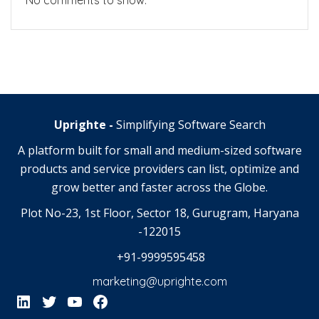
No comments to show.
Uprighte -
Simplifying Software Search
A platform built for small and medium-sized software
products and service providers can list, optimize and
grow better and faster across the Globe.
Plot No-23, 1st Floor, Sector 18, Gurugram, Haryana
-122015
+91-9999595458
marketing@uprighte.com